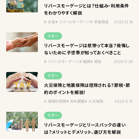
リバースモーゲージとは？仕組み・利用条件
をわかりやすく解説
お金
リバースモーゲージ
老後資金
2025.12.18
マネー
リバースモーゲージは悲惨って本当？後悔し
ないために子世帯が知っておくべきこと
リバースモーゲージ
融資
資金
2025.11.28
マネー
火災保険と地震保険は控除される？節税・節
約のポイントを解説！
保険料控除
年末調整
火災保険
2025.11.12
マネー
リバースモーゲージとリースバックの違い
は？メリットとデメリット、選び方を解説